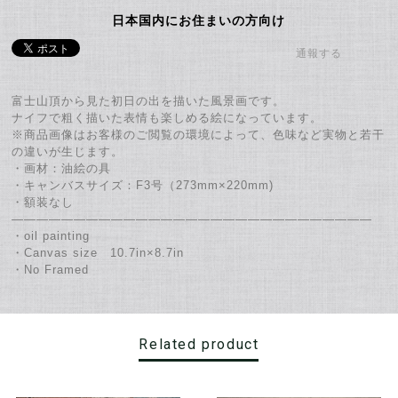
日本国内にお住まいの方向け
通報する
富士山頂から見た初日の出を描いた風景画です。
ナイフで粗く描いた表情も楽しめる絵になっています。
※商品画像はお客様のご閲覧の環境によって、色味など実物と若干
の違いが生じます。
・画材：油絵の具
・キャンバスサイズ：F3号（273mm×220mm)
・額装なし
―――――――――――――――――――――――――――――
・oil painting
・Canvas size 10.7in×8.7in
・No Framed
Related product