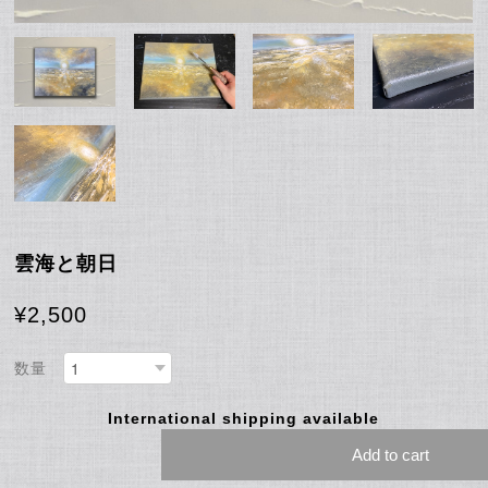
雲海と朝日
¥2,500
数量
International shipping available
Add to cart