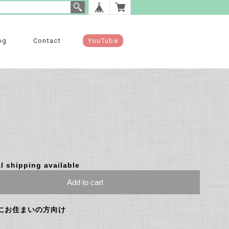
og
Contact
YouTube
l shipping available
Add to cart
にお住まいの方向け