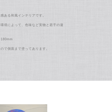
。
体感ある和風インテリアです。
の環境によって、色味など実物と若干の違
180mm
なので側面まで塗ってあります。