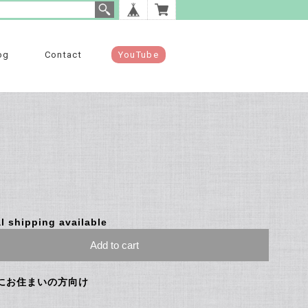
og
Contact
YouTube
l shipping available
Add to cart
にお住まいの方向け